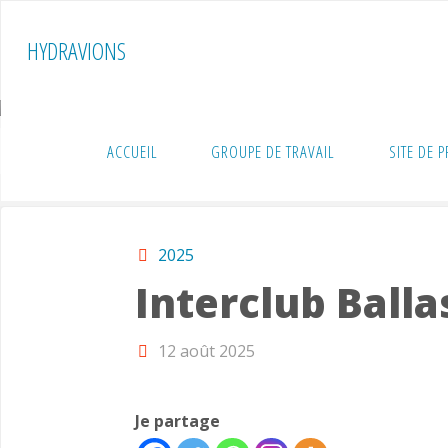
Skip
to
HYDRAVIONS
content
ACCUEIL
GROUPE DE TRAVAIL
SITE DE 
Home
Rencontres
2025
Interclub Ball
2025
Interclub Ball
12 août 2025
Je partage