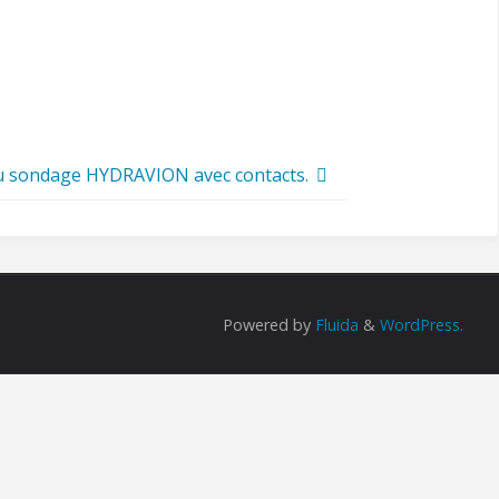
au sondage HYDRAVION avec contacts.
Powered by
Fluida
&
WordPress.