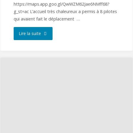
https://maps.app.goo.gl/QwWZM62Jae6NMff68?
g_st=ac L’accueil très chaleureux a permis à 8 pilotes
qui avaient fait le déplacement …
"VILLEVENARD
Lire la suite
(51)
le
1er
juin
2025
près
d’Epernay"