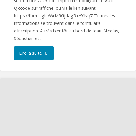
septembre 2025. L’inscription est obligatoire via le
QRcode sur l’affiche, ou via le lien suivant :
https://forms.gle/WrM9Gjdag5hz9fNq7 Toutes les
informations se trouvent dans le formulaire
d’inscription. A très bientôt au bord de l’eau. Nicolas,
Sébastien et …
"Interclub
Lire la suite
Ballastières
Champagney
2025"