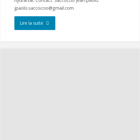
hydrarsac Contact: Saccoccio Jean-paolo:
jpaolo.saccoccio@gmail.com
"Hydr’Arsac
Lire la suite
2025"