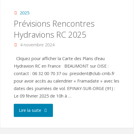
Orge
2025
Prévisions Rencontres
2025"
Hydravions RC 2025
4 novembre 2024
Cliquez pour afficher la Carte des Plans d’eau
Hydravion RC en France BEAUMONT sur OISE :
contact : 06 32 00 70 37 ou president@club-cmb.fr
pour avoir accès au calendrier « Framadate » avec les
dates des journées de vol. EPINAY-SUR-ORGE (91) :
Le 09 février 2025 de 10h à …
"Prévisions
Lire la suite
Rencontres