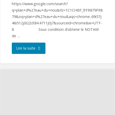
https://www.google.com/search?
q=plan+d%27eau+du+riou&rlz=1C1CHBF_frFR879FR8
79&oq=plan+d%27eau+du+riou&aqs=chrome..69i57j
46i512j0i22i30l4.4711j0j7&sourceid=chrome&ie=UTF-
8 Sous condition d’obtenir le NOTAM
de …
"RIOUDRAVION
Lire la suite
2025"