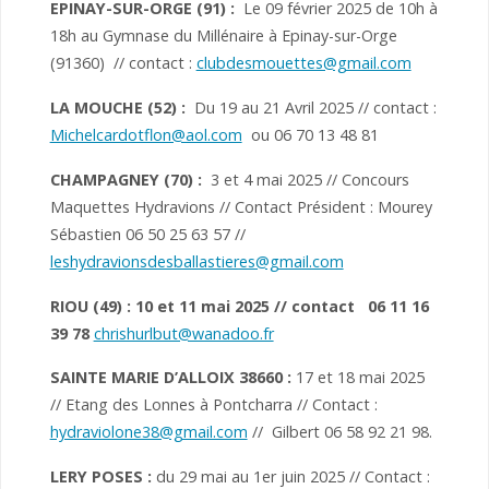
EPINAY-SUR-ORGE
(91)
:
Le 09 février 2025 de 10h à
18h au Gymnase du Millénaire à Epinay-sur-Orge
(91360) // contact :
clubdesmouettes@gmail.com
LA MOUCHE (52)
:
Du 19 au 21 Avril 2025 // contact :
Michelcardotflon@aol.com
ou 06 70 13 48 81
CHAMPAGNEY (70)
:
3 et 4 mai 2025 // Concours
Maquettes Hydravions // Contact Président : Mourey
Sébastien 06 50 25 63 57 //
leshydravionsdesballastieres@gmail.com
RIOU (49) : 10 et 11 mai 2025 // contact 06 11 16
39 78
chrishurlbut@wanadoo.fr
SAINTE MARIE D’ALLOIX 38660 :
17 et 18 mai 2025
// Etang des Lonnes à Pontcharra // Contact :
hydraviolone38@gmail.com
// Gilbert 06 58 92 21 98.
LERY POSES :
du 29 mai au 1er juin 2025 // Contact :