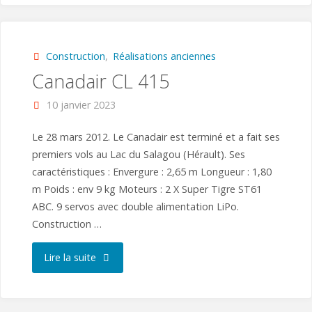
construction
d’hydravion
Construction
,
Réalisations anciennes
Canadair CL 415
en
10 janvier 2023
cours
Le 28 mars 2012. Le Canadair est terminé et a fait ses
Chez
premiers vols au Lac du Salagou (Hérault). Ses
caractéristiques : Envergure : 2,65 m Longueur : 1,80
Les
m Poids : env 9 kg Moteurs : 2 X Super Tigre ST61
Gypaétes
ABC. 9 servos avec double alimentation LiPo.
Construction …
par
"Canadair
Lire la suite
Claude"
CL