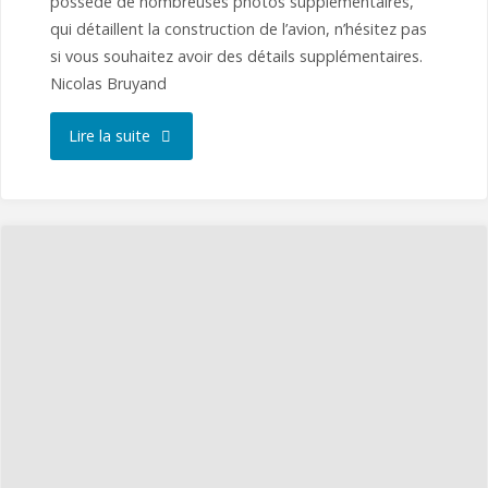
possède de nombreuses photos supplémentaires,
qui détaillent la construction de l’avion, n’hésitez pas
si vous souhaitez avoir des détails supplémentaires.
Nicolas Bruyand
"Construction
Lire la suite
du
« Bernard
HV120 »"