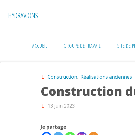
Skip
to
HYDRAVIONS
content
ACCUEIL
GROUPE DE TRAVAIL
SITE DE 
Home
Construction
Construction du « Laté
Construction
,
Réalisations anciennes
Construction d
13 juin 2023
Je partage