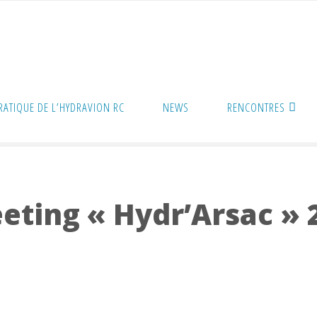
PRATIQUE DE L’HYDRAVION RC
NEWS
RENCONTRES
eting « Hydr’Arsac » 2024
eeting « Hydr’Arsac » 