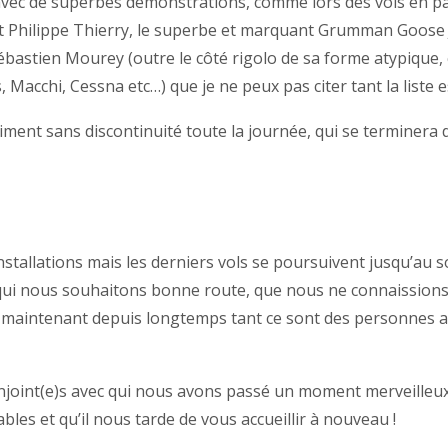
avec de superbes démonstrations, comme lors des vols en patr
 Philippe Thierry, le superbe et marquant Grumman Goose JR
 Sébastien Mourey (outre le côté rigolo de sa forme atypique,
 Macchi, Cessna etc…) que je ne peux pas citer tant la liste 
iment sans discontinuité toute la journée, qui se terminer
tallations mais les derniers vols se poursuivent jusqu’au so
 qui nous souhaitons bonne route, que nous ne connaissions 
 maintenant depuis longtemps tant ce sont des personnes a
 conjoint(e)s avec qui nous avons passé un moment merveilleux
les et qu’il nous tarde de vous accueillir à nouveau !