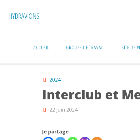
Skip
to
HYDRAVIONS
content
ACCUEIL
GROUPE DE TRAVAIL
SITE DE 
Home
Rencontres
2024
Interclub et Me
2024
Interclub et M
22 juin 2024
Je partage