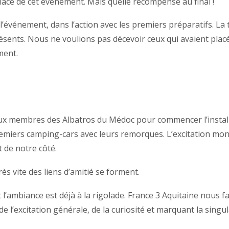
place de cet événement. Mais quelle récompense au final !
 l’événement, dans l’action avec les premiers préparatifs. La 
sents. Nous ne voulions pas décevoir ceux qui avaient placé
ment.
x membres des Albatros du Médoc pour commencer l’installati
miers camping-cars avec leurs remorques. L’excitation mont
 de notre côté.
ès vite des liens d’amitié se forment.
 l’ambiance est déjà à la rigolade. France 3 Aquitaine nous 
de l’excitation générale, de la curiosité et marquant la singul