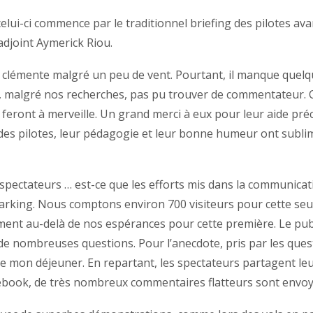
 celui-ci commence par le traditionnel briefing des pilotes a
adjoint Aymerick Riou.
o clémente malgré un peu de vent. Pourtant, il manque quelq
s, malgré nos recherches, pas pu trouver de commentateur. C’
le feront à merveille. Un grand merci à eux pour leur aide pré
es pilotes, leur pédagogie et leur bonne humeur ont sublim
s spectateurs … est-ce que les efforts mis dans la communicati
parking. Nous comptons environ 700 visiteurs pour cette seu
raiment au-delà de nos espérances pour cette première. Le pu
t de nombreuses questions. Pour l’anecdote, pris par les qu
dre mon déjeuner. En repartant, les spectateurs partagent leur
ebook, de très nombreux commentaires flatteurs sont envoy