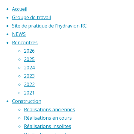
Accueil
Groupe de travail
Site de pratique de l’hydravion RC
Skip
NEWS
to
Home
Rencontres
Posts tagged "aéromodélisme"
content
2026
2025
Étiquette :
aéromodéli
2024
2023
2022
2021
Construction
Réalisations anciennes
Réalisations en cours
Réalisations insolites