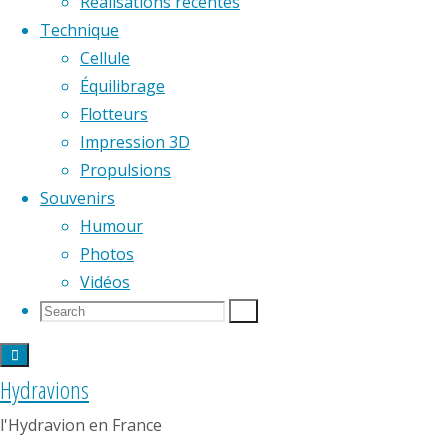
Réalisations récentes
Technique
Cellule
Équilibrage
Flotteurs
Impression 3D
Propulsions
Site de pratique de l'hydravion RC
Souvenirs
Humour
Carte interactive d
Photos
Vidéos
Search
Search
Search
15 août 2023
1 novembre 2023
aé
for:
La pratique de l’hydravion radiocommandé 
Hydravions
F.F.A.M., associé à une méconnaissance de 
l'Hydravion en France
intéressant.