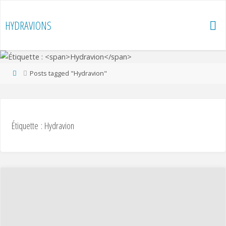
Skip
to
HYDRAVIONS
content
Home
Posts tagged "Hydravion"
Étiquette :
Hydravion