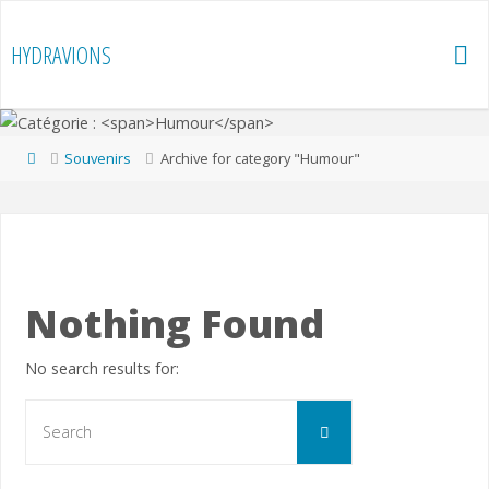
Skip
to
HYDRAVIONS
content
Home
Souvenirs
Archive for category "Humour"
Nothing Found
No search results for:
Search
Search
for: