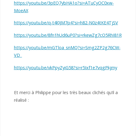
https://youtu.be/3pEQ7ybHA1o?si=ATuCyOC0xw-
MoeAX
https://youtu.be/q-t4l0JM7p4?si=h82-N0z4tKE4TjSV
https://youtu.be/8fn1hUd6uP0?si=rkewZg7cO5RhI81R
https://youtu.be/mGTloa_snMQ?si=Smg2ZP2g76CW-
VD_
https://youtu.be/vkPpyZyiG58?si=r5Ixf1e7vqgPkjmy
Et merci à Philippe pour les très beaux clichés qu’il a
réalisé :