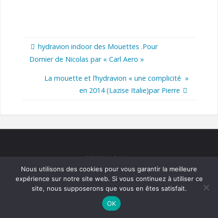
hydravion indoor des Mouettes .Pour
Dornier de Nicolas par « Carl Aero »
La mouette et l’hydravion « une complicité »
en 2014 (Lazise Italie)par Pierre
©2022 Hydravions
Nous utilisons des cookies pour vous garantir la meilleure
expérience sur notre site web. Si vous continuez à utiliser ce
site, nous supposerons que vous en êtes satisfait.
Powered by
Fluida
&
WordPress.
OK