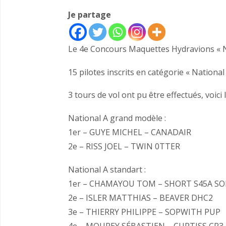
Je partage
Le 4e Concours Maquettes Hydravions « Na
15 pilotes inscrits en catégorie « Nationa
3 tours de vol ont pu être effectués, voici 
National A grand modèle :
1er – GUYE MICHEL – CANADAIR
2e – RISS JOEL – TWIN 0TTER
National A standart :
1er – CHAMAYOU TOM – SHORT S45A S
2e – ISLER MATTHIAS – BEAVER DHC2
3e – THIERRY PHILIPPE – SOPWITH PUP
4e – MOUREY SÉBASTIEN – CURTISS CR3