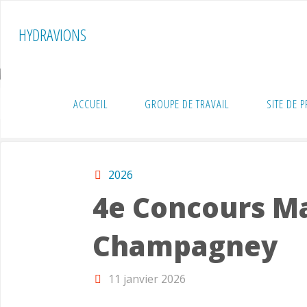
Skip
to
HYDRAVIONS
content
ACCUEIL
GROUPE DE TRAVAIL
SITE DE 
Home
Rencontres
2026
4e Concours Ma
2026
4e Concours Ma
Champagney
11 janvier 2026