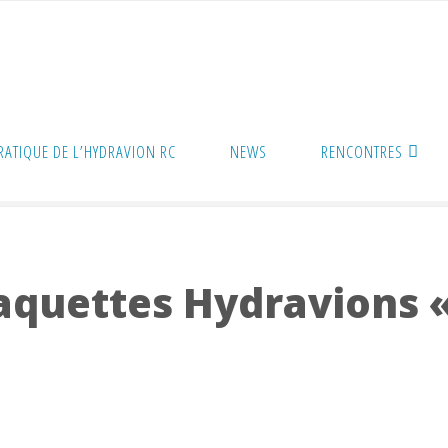
PRATIQUE DE L’HYDRAVION RC
NEWS
RENCONTRES
quettes Hydravions « National A » à Champagney
quettes Hydravions «