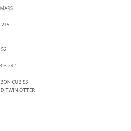
 MARS
-215
 521
R H 242
ARBON CUB SS
AND TWIN OTTER