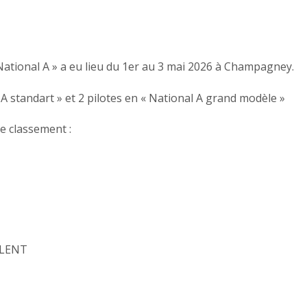
tional A » a eu lieu du 1er au 3 mai 2026 à Champagney.
l A standart » et 2 pilotes en « National A grand modèle »
le classement :
OLENT