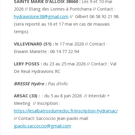
SAINTE MARIE D’ALLOIX 38660 :
Les 9 et 10 mai
2026 // Etang des Lonnes à Pontcharra // Contact :
hydraviolone38@gmail.com
// Gilbert 06 58 92 21 98.
(sera reporté au 16 et 17 mai en cas de mauvais
temps)
VILLEVENARD (51) :
le 17 mai 2026 // Contact :
Erwann Mariette : 06 14 77 22 94
LERY POSES :
du 23 au 25 mai 2026 // Contact : Val
De Reuil Hydravions RC
BRESSE Hydro :
Pas d’info
ARSAC (33) :
: du 5 au 8 juin 2026 // Interclub +
Meeting // Inscription :
https://lesalbatrosdumedoc.fr/inscription-hydrarsac/
// Contact: Saccoccio Jean-paolo mail:
jpaolo.saccoccio@gmail.com