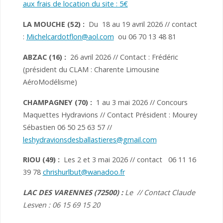
aux frais de location du site : 5€
LA MOUCHE (52)
:
Du 18 au 19 avril 2026 // contact
:
Michelcardotflon@aol.com
ou 06 70 13 48 81
ABZAC (16) :
26 avril 2026 // Contact : Frédéric
(président du CLAM : Charente Limousine
AéroModélisme)
CHAMPAGNEY (70)
:
1 au 3 mai 2026 // Concours
Maquettes Hydravions // Contact Président : Mourey
Sébastien 06 50 25 63 57 //
leshydravionsdesballastieres@gmail.com
RIOU (49) :
Les 2 et 3 mai 2026 // contact 06 11 16
39 78
chrishurlbut@wanadoo.fr
LAC DES VARENNES (72500) :
Le // Contact Claude
Lesven : 06 15 69 15 20